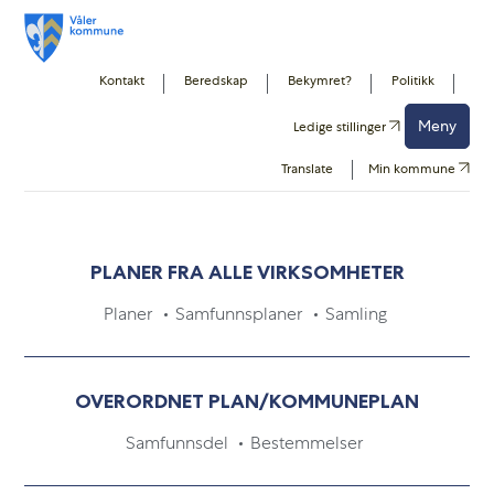
Kontakt
Beredskap
Bekymret?
Politikk
Forside
Kommunen vår
Planer
Meny
Ledige stillinger
Translate
Min kommune
Planer
PLANER FRA ALLE VIRKSOMHETER
Planer
Samfunnsplaner
Samling
OVERORDNET PLAN/KOMMUNEPLAN
Samfunnsdel
Bestemmelser