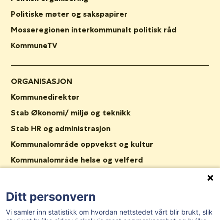
Politiske møter og sakspapirer
Mosseregionen interkommunalt politisk råd
KommuneTV
ORGANISASJON
Kommunedirektør
Stab Økonomi/ miljø og teknikk
Stab HR og administrasjon
Kommunalområde oppvekst og kultur
Kommunalområde helse og velferd
Stab Plan og samfunn
Nav Våler
Ditt personvern
Ledige stillinger
Vi samler inn statistikk om hvordan nettstedet vårt blir brukt, slik