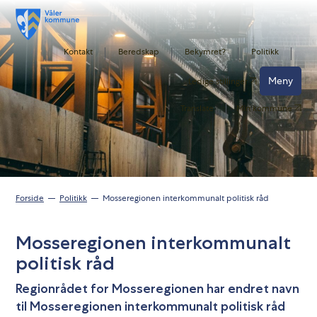
Kontakt
Beredskap
Bekymret?
Politikk
Meny
Ledige stillinger
Translate
Min kommune
Forside
Politikk
Mosseregionen interkommunalt politisk råd
Mosseregionen interkommunalt
politisk råd
Regionrådet for Mosseregionen har endret navn
til Mosseregionen interkommunalt politisk råd