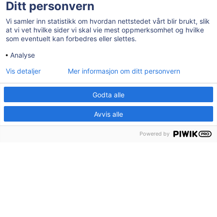
Ditt personvern
Kommunedirektør
Vi samler inn statistikk om hvordan nettstedet vårt blir brukt, slik
Stab Økonomi/ miljø og teknikk
at vi vet hvilke sider vi skal vie mest oppmerksomhet og hvilke
som eventuelt kan forbedres eller slettes.
Stab HR og administrasjon
Analyse
Kommunalområde oppvekst og kultur
Vis detaljer
Mer informasjon om ditt personvern
Kommunalområde helse og velferd
Stab Plan og samfunn
Godta alle
Nav Våler
Avvis alle
Ledige stillinger
Powered by
Tilgjengelighetserklæring
AKTUELT
Post- og besøksadresse:
Herredshuset, Kjosveien 1, 1592 Våler i
Østfold
E-post: