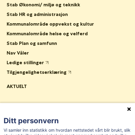
Stab Økonomi/ miljø og teknikk
Stab HR og administrasjon
Kommunalområde oppvekst og kultur
Kommunalområde helse og velferd
Stab Plan og samfunn
Nav Våler
Ledige stillinger
Tilgjengelighetserklæring
AKTUELT
Post- og besøksadresse:
Herredshuset, Kjosveien 1, 1592 Våler i
Østfold
Ditt personvern
E-post:
postmottak@valer.kommune.no
Vi samler inn statistikk om hvordan nettstedet vårt blir brukt, slik
Sentralbord:
69 28 91 00