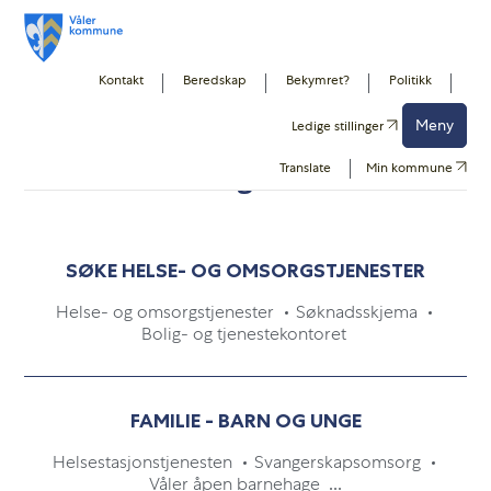
Kontakt
Beredskap
Bekymret?
Politikk
Forside
Helse og velferd
Meny
Ledige stillinger
Translate
Min kommune
Helse og velferd
SØKE HELSE- OG OMSORGSTJENESTER
Helse- og omsorgstjenester
Søknadsskjema
Bolig- og tjenestekontoret
FAMILIE - BARN OG UNGE
Helsestasjonstjenesten
Svangerskapsomsorg
Våler åpen barnehage
...