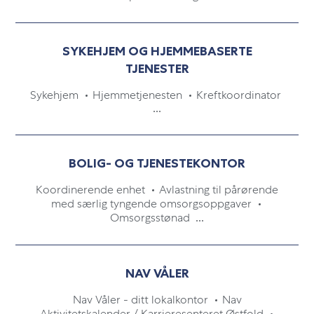
SYKEHJEM OG HJEMMEBASERTE
TJENESTER
Sykehjem
Hjemmetjenesten
Kreftkoordinator
...
BOLIG- OG TJENESTEKONTOR
Koordinerende enhet
Avlastning til pårørende
med særlig tyngende omsorgsoppgaver
Omsorgsstønad
...
NAV VÅLER
Nav Våler - ditt lokalkontor
Nav
Aktivitetskalender / Karrieresenteret Østfold