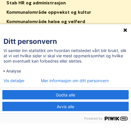
Stab HR og administrasjon
Kommunalområde oppvekst og kultur
Kommunalområde helse og velferd
Stab Plan og samfunn
Ditt personvern
Nav Våler
Ledige stillinger
Vi samler inn statistikk om hvordan nettstedet vårt blir brukt, slik
at vi vet hvilke sider vi skal vie mest oppmerksomhet og hvilke
Tilgjengelighetserklæring
som eventuelt kan forbedres eller slettes.
Analyse
AKTUELT
Vis detaljer
Mer informasjon om ditt personvern
Post- og besøksadresse:
Herredshuset, Kjosveien 1, 1592 Våler i
Godta alle
Østfold
Avvis alle
E-post:
postmottak@valer.kommune.no
Sentralbord:
69 28 91 00
Powered by
Organisasjonsnummer:
959 272 581