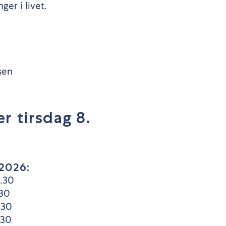
ger i livet.
sen
r tirsdag 8.
2026:
8.30
.30
.30
.30