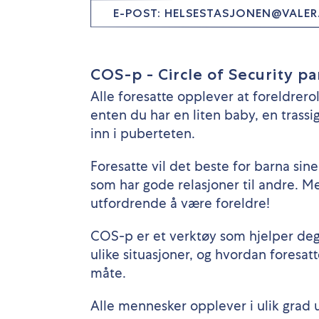
E-POST: HELSESTASJONEN@VALE
COS-p - Circle of Security p
Alle foresatte opplever at foreldrer
enten du har en liten baby, en trassig 
inn i puberteten.
Foresatte vil det beste for barna sine
som har gode relasjoner til andre. Me
utfordrende å være foreldre!
COS-p er et verktøy som hjelper deg å
ulike situasjoner, og hvordan foresat
måte.
Alle mennesker opplever i ulik grad 