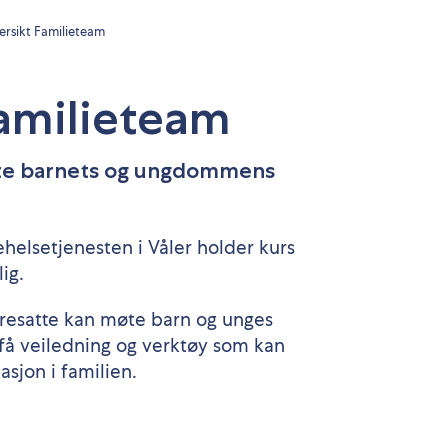
ersikt Familieteam
Familieteam
møte barnets og ungdommens
helsetjenesten i Våler holder kurs
ig.
oresatte kan møte barn og unges
l få veiledning og verktøy som kan
sjon i familien.