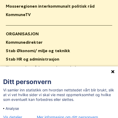
Mosseregionen interkommunalt politisk råd
KommuneTV
ORGANISASJON
Kommunedirektør
Stab Økonomi/ miljø og teknikk
Stab HR og administrasjon
Kommunalområde oppvekst og kultur
Kommunalområde helse og velferd
Ditt personvern
Stab Plan og samfunn
Vi samler inn statistikk om hvordan nettstedet vårt blir brukt, slik
Nav Våler
at vi vet hvilke sider vi skal vie mest oppmerksomhet og hvilke
som eventuelt kan forbedres eller slettes.
Ledige stillinger
Analyse
Tilgjengelighetserklæring
Vis detaljer
Mer informasjon om ditt personvern