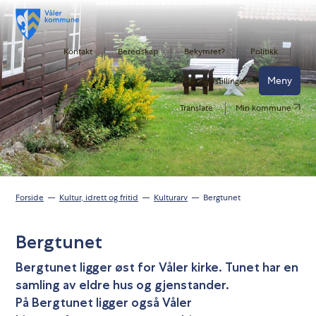
Kontakt
Beredskap
Bekymret?
Politikk
Meny
Ledige stillinger
Translate
Min kommune
Forside
Kultur, idrett og fritid
Kulturarv
Bergtunet
Bergtunet
Bergtunet ligger øst for Våler kirke. Tunet har en
samling av eldre hus og gjenstander.
På Bergtunet ligger også Våler