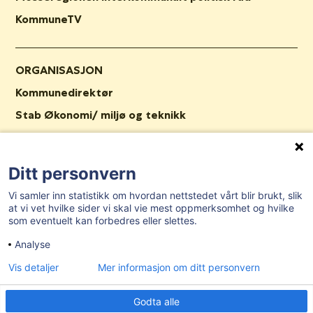
KommuneTV
ORGANISASJON
Kommunedirektør
Stab Økonomi/ miljø og teknikk
Stab HR og administrasjon
Kommunalområde oppvekst og kultur
Ditt personvern
Kommunalområde helse og velferd
Vi samler inn statistikk om hvordan nettstedet vårt blir brukt, slik
Stab Plan og samfunn
at vi vet hvilke sider vi skal vie mest oppmerksomhet og hvilke
som eventuelt kan forbedres eller slettes.
Nav Våler
Analyse
Ledige stillinger
Vis detaljer
Mer informasjon om ditt personvern
Tilgjengelighetserklæring
Godta alle
AKTUELT