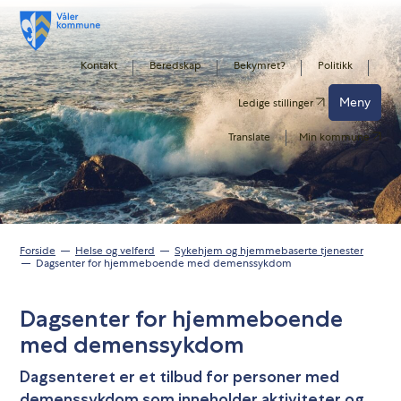
Kontakt
Beredskap
Bekymret?
Politikk
Meny
Ledige stillinger
Translate
Min kommune
Forside
Helse og velferd
Sykehjem og hjemmebaserte tjenester
Dagsenter for hjemmeboende med demenssykdom
Dagsenter for hjemmeboende
med demenssykdom
Dagsenteret er et tilbud for personer med
demenssykdom som inneholder aktiviteter og