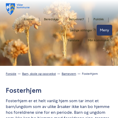
Kontakt
Beredskap
Bekymret?
Politikk
Meny
Ledige stillinger
Translate
Min kommune
Forside
Barn, skole og oppvekst
Barnevern
Fosterhjem
Fosterhjem
Fosterhjem er et helt vanlig hjem som tar imot et
barn/ungdom som av ulike årsaker ikke kan bo hjemme
hos foreldrene sine for en periode. Barn og ungdom