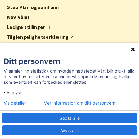
Stab Plan og samfunn
Nav Våler
Ledige stillinger
Tilgjengelighetserklæring
AKTUELT
Ditt personvern
Vi samler inn statistikk om hvordan nettstedet vårt blir brukt, slik
Post- og besøksadresse:
Herredshuset, Kjosveien 1, 1592 Våler i
at vi vet hvilke sider vi skal vie mest oppmerksomhet og hvilke
Østfold
som eventuelt kan forbedres eller slettes.
E-post:
postmottak@valer.kommune.no
Analyse
Sentralbord:
69 28 91 00
Vis detaljer
Mer informasjon om ditt personvern
Organisasjonsnummer:
959 272 581
Godta alle
Bankgironummer:
7874.06.27502
Kommunenr:
3114
Avvis alle