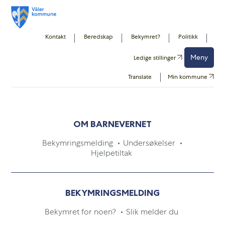
Kontakt
Beredskap
Bekymret?
Politikk
Forside
Barn, skole og oppvekst
Barnevern
Meny
Ledige stillinger
Translate
Min kommune
Barnevern
OM BARNEVERNET
Bekymringsmelding
Undersøkelser
Hjelpetiltak
BEKYMRINGSMELDING
Bekymret for noen?
Slik melder du