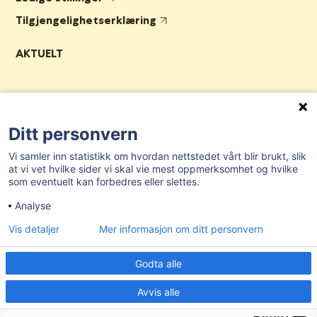
Tilgjengelighetserklæring
AKTUELT
Post- og besøksadresse:
Herredshuset, Kjosveien 1, 1592 Våler i
Østfold
Ditt personvern
E-post:
postmottak@valer.kommune.no
Vi samler inn statistikk om hvordan nettstedet vårt blir brukt, slik
Sentralbord:
69 28 91 00
at vi vet hvilke sider vi skal vie mest oppmerksomhet og hvilke
som eventuelt kan forbedres eller slettes.
Organisasjonsnummer:
959 272 581
Analyse
Bankgironummer:
7874.06.27502
Kommunenr:
3114
Vis detaljer
Mer informasjon om ditt personvern
Godta alle
Avvis alle