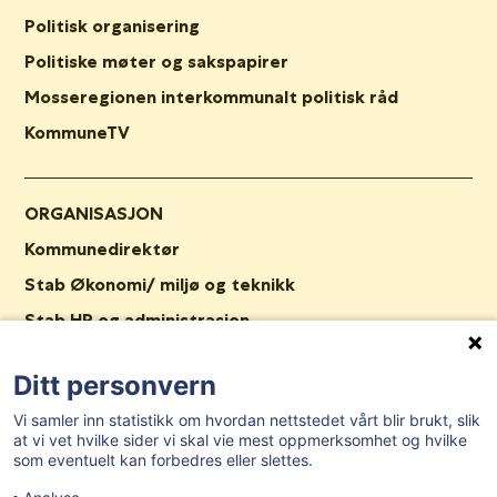
Politisk organisering
Politiske møter og sakspapirer
Mosseregionen interkommunalt politisk råd
KommuneTV
ORGANISASJON
Kommunedirektør
Stab Økonomi/ miljø og teknikk
Stab HR og administrasjon
Kommunalområde oppvekst og kultur
Ditt personvern
Kommunalområde helse og velferd
Vi samler inn statistikk om hvordan nettstedet vårt blir brukt, slik
Stab Plan og samfunn
at vi vet hvilke sider vi skal vie mest oppmerksomhet og hvilke
Nav Våler
som eventuelt kan forbedres eller slettes.
Ledige stillinger