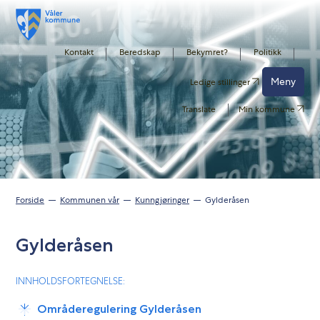
Kontakt
Beredskap
Bekymret?
Politikk
Meny
Ledige stillinger
Translate
Min kommune
Forside
Kommunen vår
Kunngjøringer
Gylderåsen
Gylderåsen
INNHOLDSFORTEGNELSE:
Områderegulering Gylderåsen