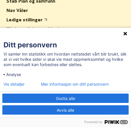
Stab Plan og samfunn
Nav Våler
Ledige stillinger
Tilgjengelighetserklæring
AKTUELT
Ditt personvern
Vi samler inn statistikk om hvordan nettstedet vårt blir brukt, slik
at vi vet hvilke sider vi skal vie mest oppmerksomhet og hvilke
Post- og besøksadresse:
Herredshuset, Kjosveien 1, 1592 Våler i
som eventuelt kan forbedres eller slettes.
Østfold
Analyse
E-post:
postmottak@valer.kommune.no
Vis detaljer
Mer informasjon om ditt personvern
Sentralbord:
69 28 91 00
Organisasjonsnummer:
959 272 581
Godta alle
Bankgironummer:
7874.06.27502
Avvis alle
Kommunenr:
3114
Powered by