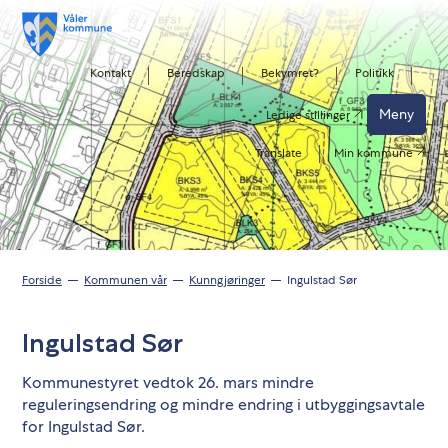
Kontakt
Beredskap
Bekymret?
Politikk
Meny
Ledige stillinger
Translate
Min kommune
Forside
Kommunen vår
Kunngjøringer
Ingulstad Sør
Ingulstad Sør
Kommunestyret vedtok 26. mars mindre
reguleringsendring og mindre endring i utbyggingsavtale
for Ingulstad Sør.