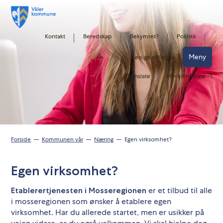
Kontakt
Beredskap
Bekymret?
Politikk
Meny
Ledige stillinger
Translate
Min kommune
Forside
Kommunen vår
Næring
Egen virksomhet?
Egen virksomhet?
er et tilbud til alle
Etablerertjenesten i Mosseregionen
i mosseregionen som ønsker å etablere egen
virksomhet. Har du allerede startet, men er usikker på