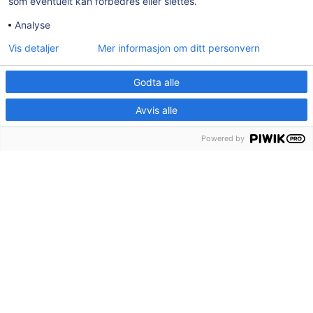
som eventuelt kan forbedres eller slettes.
Stab Økonomi/ miljø og teknikk
Analyse
Stab HR og administrasjon
Vis detaljer
Mer informasjon om ditt personvern
Kommunalområde oppvekst og kultur
Godta alle
Kommunalområde helse og velferd
Stab Plan og samfunn
Avvis alle
Nav Våler
Powered by
Ledige stillinger
Tilgjengelighetserklæring
AKTUELT
Post- og besøksadresse:
Herredshuset, Kjosveien 1, 1592 Våler i
Østfold
E-post:
postmottak@valer.kommune.no
Sentralbord:
69 28 91 00