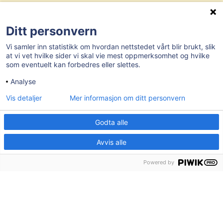
Ledige stillinger
Tilgjengelighetserklæring
Ditt personvern
Vi samler inn statistikk om hvordan nettstedet vårt blir brukt, slik
AKTUELT
at vi vet hvilke sider vi skal vie mest oppmerksomhet og hvilke
som eventuelt kan forbedres eller slettes.
Analyse
Post- og besøksadresse:
Herredshuset, Kjosveien 1, 1592 Våler i
Østfold
Vis detaljer
Mer informasjon om ditt personvern
E-post:
postmottak@valer.kommune.no
Godta alle
Sentralbord:
69 28 91 00
Avvis alle
Organisasjonsnummer:
959 272 581
Bankgironummer:
7874.06.27502
Powered by
Kommunenr:
3114