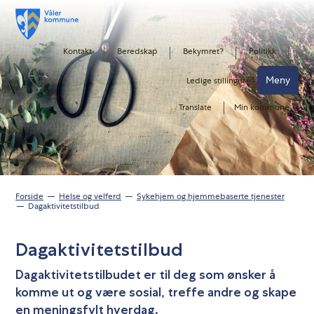
Kontakt
Beredskap
Bekymret?
Politikk
Meny
Ledige stillinger
Translate
Min kommune
Forside
Helse og velferd
Sykehjem og hjemmebaserte tjenester
Dagaktivitetstilbud
Dagaktivitetstilbud
Dagaktivitetstilbudet er til deg som ønsker å
komme ut og være sosial, treffe andre og skape
en meningsfylt hverdag.