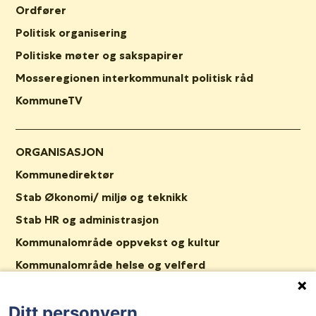
Ordfører
Politisk organisering
Politiske møter og sakspapirer
Mosseregionen interkommunalt politisk råd
KommuneTV
ORGANISASJON
Kommunedirektør
Stab Økonomi/ miljø og teknikk
Stab HR og administrasjon
Kommunalområde oppvekst og kultur
Kommunalområde helse og velferd
Stab Plan og samfunn
Nav Våler
Ditt personvern