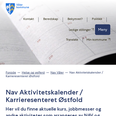
Kontakt
Beredskap
Bekymret?
Politikk
Meny
Ledige stillinger
Translate
Min kommune
Forside
Helse og velferd
Nav Våler
Nav Aktivitetskalender /
Karrieresenteret Østfold
Nav Aktivitetskalender /
Karrieresenteret Østfold
Her vil du finne aktuelle kurs, jobbmesser og
andre aktiviteter som arrangeres av NAV og