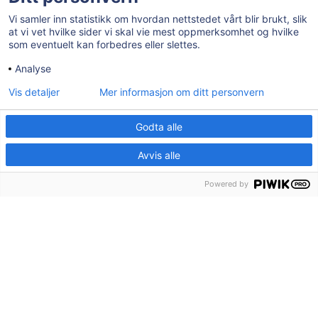
Ledige stillinger
Vi samler inn statistikk om hvordan nettstedet vårt blir brukt, slik
at vi vet hvilke sider vi skal vie mest oppmerksomhet og hvilke
Tilgjengelighetserklæring
som eventuelt kan forbedres eller slettes.
Analyse
AKTUELT
Vis detaljer
Mer informasjon om ditt personvern
Post- og besøksadresse:
Herredshuset, Kjosveien 1, 1592 Våler i
Godta alle
Østfold
Avvis alle
E-post:
postmottak@valer.kommune.no
Sentralbord:
69 28 91 00
Powered by
Organisasjonsnummer:
959 272 581
Bankgironummer:
7874.06.27502
Kommunenr:
3114