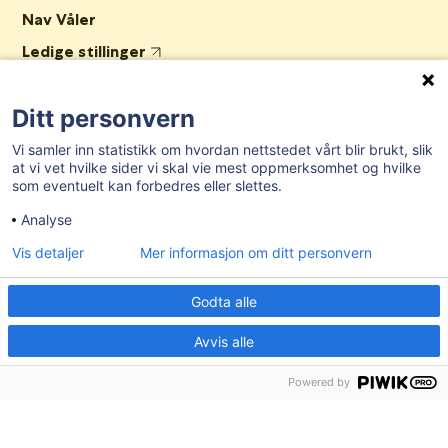
Nav Våler
Ledige stillinger
Tilgjengelighetserklæring
Ditt personvern
AKTUELT
Vi samler inn statistikk om hvordan nettstedet vårt blir brukt, slik
at vi vet hvilke sider vi skal vie mest oppmerksomhet og hvilke
som eventuelt kan forbedres eller slettes.
Post- og besøksadresse:
Herredshuset, Kjosveien 1, 1592 Våler i
Østfold
Analyse
E-post:
postmottak@valer.kommune.no
Vis detaljer
Mer informasjon om ditt personvern
Sentralbord:
69 28 91 00
Godta alle
Organisasjonsnummer:
959 272 581
Avvis alle
Bankgironummer:
7874.06.27502
Kommunenr:
3114
Powered by