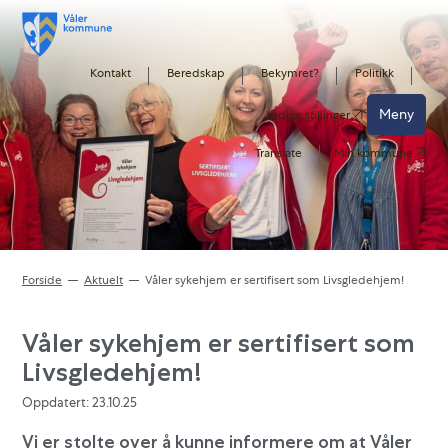
Kontakt
Beredskap
Bekymret?
Politikk
Meny
Ledige stillinger
Translate
Min kommune
Forside
Aktuelt
Våler sykehjem er sertifisert som Livsgledehjem!
Våler sykehjem er sertifisert som
Livsgledehjem!
Oppdatert: 23.10.25
Vi er stolte over å kunne informere om at Våler