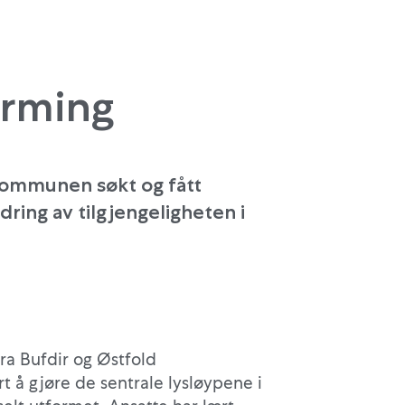
orming
 kommunen søkt og fått
dring av tilgjengeligheten i
ra Bufdir og Østfold
å gjøre de sentrale lysløypene i