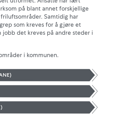
elt utformet. Ansatte har lært
erksom på blant annet forskjellige
g friluftsområder. Samtidig har
grep som kreves for å gjøre et
 jobb det kreves på andre steder i
e områder i kommunen.
ANE)
)