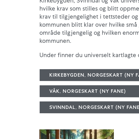
Kirkebygden, Svinndal og Våk univers
hvilke krav som stilles og blitt oppm
krav til tilgjengelighet i tettsteder o
kommunen blitt klar over hvilke små 
område tilgjengelig og hvilken enorm
kommunen.
Under finner du universelt kartlagt
KIRKEBYGDEN, NORGESKART (NY F
VÅK, NORGESKART (NY FANE)
SVINNDAL, NORGESKART (NY FANE