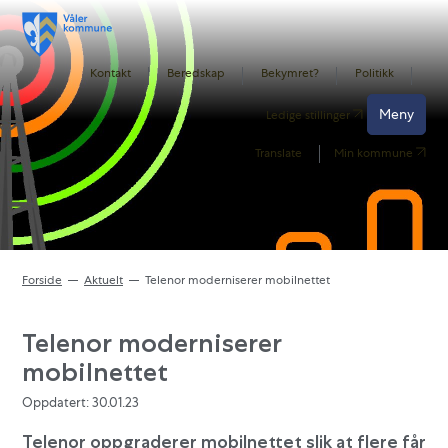
Kontakt
Beredskap
Bekymret?
Politikk
Meny
Ledige stillinger
Translate
Min kommune
Forside
Aktuelt
Telenor moderniserer mobilnettet
Telenor moderniserer
mobilnettet
Oppdatert: 30.01.23
Telenor oppgraderer mobilnettet slik at flere får