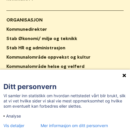
ORGANISASJON
Kommunedirektør
Stab Økonomi/ miljø og teknikk
Stab HR og administrasjon
Kommunalområde oppvekst og kultur
Kommunalområde helse og velferd
Stab Plan og samfunn
Nav Våler
Ditt personvern
Ledige stillinger
Vi samler inn statistikk om hvordan nettstedet vårt blir brukt, slik
at vi vet hvilke sider vi skal vie mest oppmerksomhet og hvilke
Tilgjengelighetserklæring
som eventuelt kan forbedres eller slettes.
Analyse
AKTUELT
Vis detaljer
Mer informasjon om ditt personvern