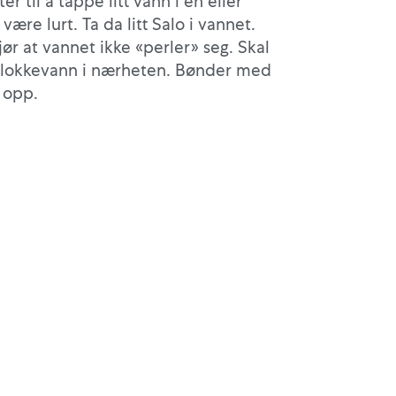
r til å tappe litt vann i en eller
re lurt. Ta da litt Salo i vannet.
ør at vannet ikke «perler» seg. Skal
r slokkevann i nærheten. Bønder med
 opp.