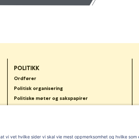
POLITIKK
Ordfører
Politisk organisering
Politiske møter og sakspapirer
Mosseregionen interkommunalt politisk råd
KommuneTV
i Østfold
E-post:
postmottak@valer.kommune.no
Sentralbord:
69 28 91
ik at vi vet hvilke sider vi skal vie mest oppmerksomhet og hvilke so