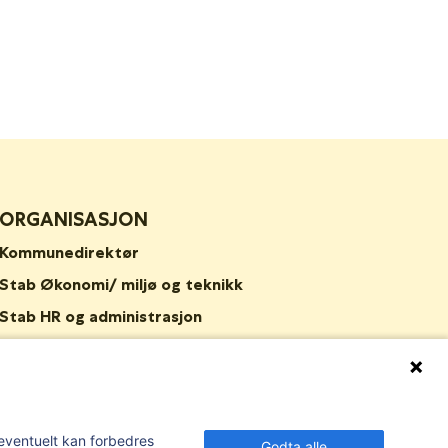
ORGANISASJON
Kommunedirektør
Stab Økonomi/ miljø og teknikk
Stab HR og administrasjon
Kommunalområde oppvekst og kultur
Kommunalområde helse og velferd
Stab Plan og samfunn
 00
Organisasjonsnummer:
959 272 581
m eventuelt kan forbedres
Nav Våler
Godta alle