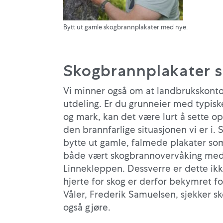
Bytt ut gamle skogbrannplakater med nye.
Skogbrannplakater 
Vi minner også om at landbrukskontor
utdeling. Er du grunneier med typiske
og mark, kan det være lurt å sette o
den brannfarlige situasjonen vi er i.
bytte ut gamle, falmede plakater som 
både vært skogbrannovervåking med
Linnekleppen. Dessverre er dette ik
hjerte for skog er derfor bekymret fo
Våler, Frederik Samuelsen, sjekker s
også gjøre.