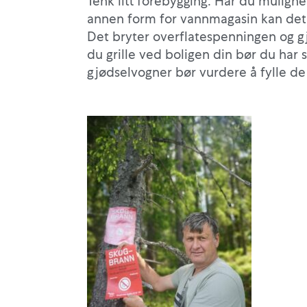
Tenk litt forebygging. Har du mulighete
annen form for vannmagasin kan det væ
Det bryter overflatespenningen og gj
du grille ved boligen din bør du ha
gjødselvogner bør vurdere å fylle de