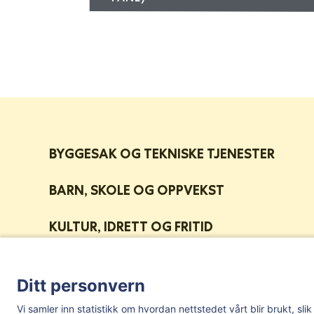
BYGGESAK OG TEKNISKE TJENESTER
BARN, SKOLE OG OPPVEKST
KULTUR, IDRETT OG FRITID
HELSE OG VELFERD
Ditt personvern
LANDBRUK OG MILJØ
Post- og besøksadresse:
Herredshuset, Kjosveien 1, 1592 Våler 
Vi samler inn statistikk om hvordan nettstedet vårt blir brukt, sl