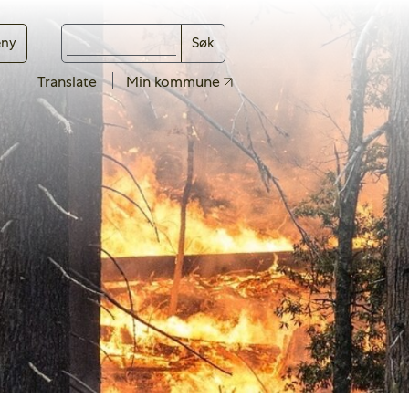
ny
Søk
Translate
Min kommune