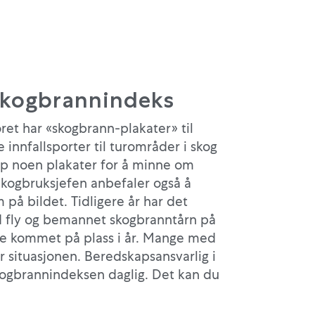
skogbrannindeks
et har «skogbrann-plakater» til
 innfallsporter til turområder i skog
pp noen plakater for å minne om
 Skogbruksjefen anbefaler også å
på bildet. Tidligere år har det
 fly og bemannet skogbranntårn på
ke kommet på plass i år. Mange med
r situasjonen. Beredskapsansvarlig i
kogbrannindeksen daglig. Det kan du