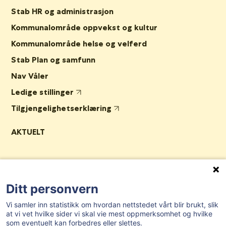
Stab HR og administrasjon
Kommunalområde oppvekst og kultur
Kommunalområde helse og velferd
Stab Plan og samfunn
Nav Våler
Ledige stillinger
Tilgjengelighetserklæring
AKTUELT
Post- og besøksadresse:
Herredshuset, Kjosveien 1, 1592 Våler i
Østfold
Ditt personvern
E-post:
postmottak@valer.kommune.no
Vi samler inn statistikk om hvordan nettstedet vårt blir brukt, slik
Sentralbord:
69 28 91 00
at vi vet hvilke sider vi skal vie mest oppmerksomhet og hvilke
som eventuelt kan forbedres eller slettes.
Organisasjonsnummer:
959 272 581