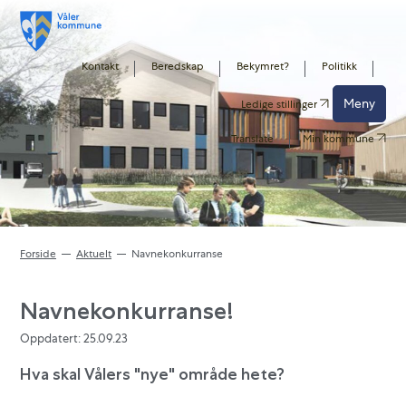
Kontakt
Beredskap
Bekymret?
Politikk
Meny
Ledige stillinger
Translate
Min kommune
Forside
Aktuelt
Navnekonkurranse
Navnekonkurranse!
Oppdatert: 25.09.23
Hva skal Vålers "nye" område hete?