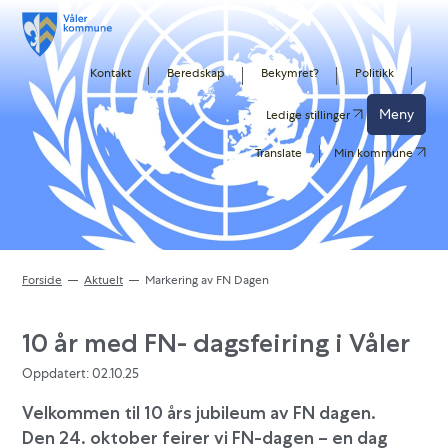
Kontakt
Beredskap
Bekymret?
Politikk
Meny
Ledige stillinger
Translate
Min kommune
Forside
Aktuelt
Markering av FN Dagen
10 år med FN- dagsfeiring i Våler
Oppdatert: 02.10.25
Velkommen til 10 års jubileum av FN dagen.
Den 24. oktober feirer vi FN-dagen – en dag