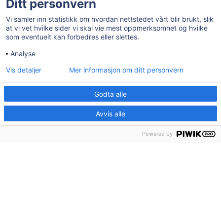
Ledige stillinger
Ditt personvern
Tilgjengelighetserklæring
Vi samler inn statistikk om hvordan nettstedet vårt blir brukt, slik
at vi vet hvilke sider vi skal vie mest oppmerksomhet og hvilke
som eventuelt kan forbedres eller slettes.
AKTUELT
Analyse
Vis detaljer
Mer informasjon om ditt personvern
Post- og besøksadresse:
Herredshuset, Kjosveien 1, 1592 Våler i
Østfold
Godta alle
E-post:
postmottak@valer.kommune.no
Avvis alle
Sentralbord:
69 28 91 00
Organisasjonsnummer:
959 272 581
Powered by
Bankgironummer:
7874.06.27502
Kommunenr:
3114