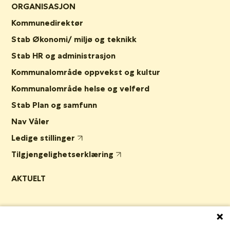
ORGANISASJON
Kommunedirektør
Stab Økonomi/ miljø og teknikk
Stab HR og administrasjon
Kommunalområde oppvekst og kultur
Kommunalområde helse og velferd
Stab Plan og samfunn
Nav Våler
Ledige stillinger
Tilgjengelighetserklæring
AKTUELT
Post- og besøksadresse:
Herredshuset, Kjosveien 1, 1592 Våler i
Østfold