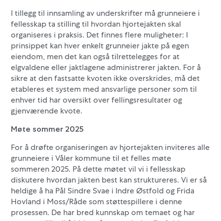
I tillegg til innsamling av underskrifter må grunneiere i
fellesskap ta stilling til hvordan hjortejakten skal
organiseres i praksis. Det finnes flere muligheter: I
prinsippet kan hver enkelt grunneier jakte på egen
eiendom, men det kan også tilrettelegges for at
elgvaldene eller jaktlagene administrerer jakten. For å
sikre at den fastsatte kvoten ikke overskrides, må det
etableres et system med ansvarlige personer som til
enhver tid har oversikt over fellingsresultater og
gjenværende kvote.
Møte sommer 2025
For å drøfte organiseringen av hjortejakten inviteres alle
grunneiere i Våler kommune til et felles møte
sommeren 2025. På dette møtet vil vi i fellesskap
diskutere hvordan jakten best kan struktureres. Vi er så
heldige å ha Pål Sindre Svae i Indre Østfold og Frida
Hovland i Moss/Råde som støttespillere i denne
prosessen. De har bred kunnskap om temaet og har