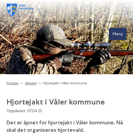
Kontakt
Beredskap
Bekymret?
Politikk
Meny
Ledige stillinger
Translate
Min kommune
Forside
Aktuelt
Hjortejakt i Våler kommune
Hjortejakt i Våler kommune
Oppdatert: 07.04.25
Det er åpnet for hjortejakt i Våler kommune. Nå
skal det organiseres hjortevald.