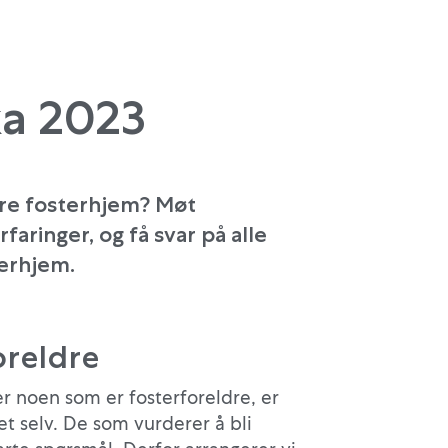
a 2023
være fosterhjem? Møt
faringer, og få svar på alle
terhjem.
oreldre
r noen som er fosterforeldre, er
et selv. De som vurderer å bli