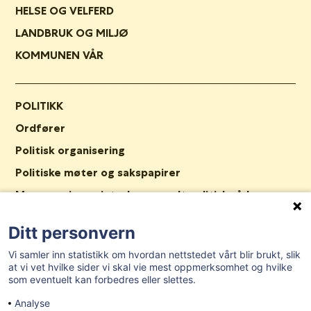
HELSE OG VELFERD
LANDBRUK OG MILJØ
KOMMUNEN VÅR
POLITIKK
Ordfører
Politisk organisering
Politiske møter og sakspapirer
Mosseregionen interkommunalt politisk råd
KommuneTV
Ditt personvern
Vi samler inn statistikk om hvordan nettstedet vårt blir brukt, slik
ORGANISASJON
at vi vet hvilke sider vi skal vie mest oppmerksomhet og hvilke
som eventuelt kan forbedres eller slettes.
Kommunedirektør
Analyse