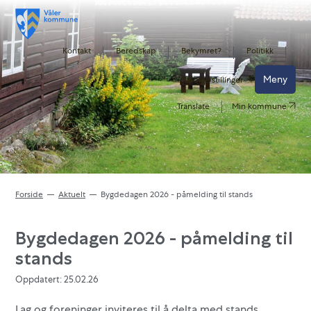
Kontakt
Beredskap
Bekymret?
Politikk
Meny
Ledige stillinger
Translate
Min kommune
Forside
Aktuelt
Bygdedagen 2026 - påmelding til stands
Bygdedagen 2026 - påmelding til
stands
Oppdatert: 25.02.26
Lag og foreninger inviteres til å delta med stands,