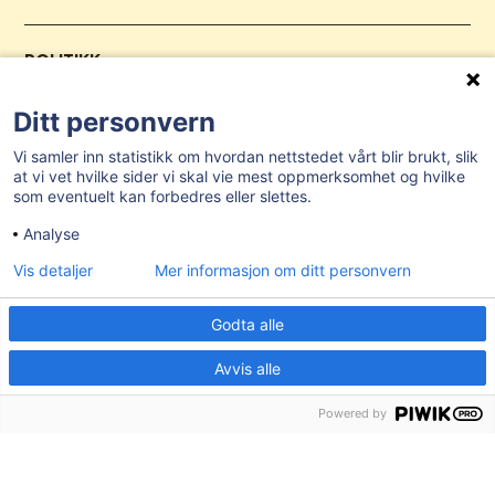
POLITIKK
Ordfører
Ditt personvern
Politisk organisering
Vi samler inn statistikk om hvordan nettstedet vårt blir brukt, slik
Politiske møter og sakspapirer
at vi vet hvilke sider vi skal vie mest oppmerksomhet og hvilke
som eventuelt kan forbedres eller slettes.
Mosseregionen interkommunalt politisk råd
Analyse
KommuneTV
Vis detaljer
Mer informasjon om ditt personvern
ORGANISASJON
Godta alle
Kommunedirektør
Avvis alle
Stab Økonomi/ miljø og teknikk
Powered by
Stab HR og administrasjon
Kommunalområde oppvekst og kultur
Kommunalområde helse og velferd